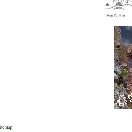
Burg Pajštún
itemap