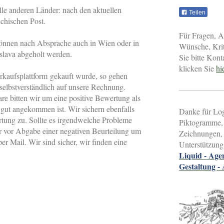
lle anderen Länder: nach den aktuellen
Teilen
ichischen Post.
Für Fragen, 
önnen nach Absprache auch in Wien oder in
Wünsche, Kri
slava abgeholt werden.
Sie bitte Kont
klicken Sie
hi
kaufsplattform gekauft wurde, so gehen
elbstverständlich auf unsere Rechnung.
re bitten wir um eine positive Bewertung als
s gut angekommen ist. Wir sichern ebenfalls
Danke für Lo
rtung zu. Sollte es irgendwelche Probleme
Piktogramme,
ir vor Abgabe einer negativen Beurteilung um
Zeichnungen,
r Mail. Wir sind sicher, wir finden eine
Unterstützung
Liquid - Age
Gestaltung -