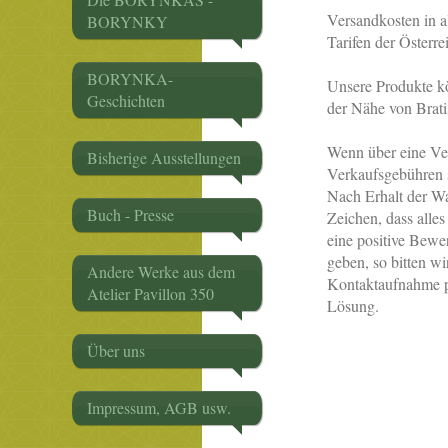
Versandkosten in a
BORYNKY
Tarifen der Österre
BORYNKA-
Unsere Produkte k
Geschichten
der Nähe von Brati
Wenn über eine Ver
Bisherige Ausstellungen
Verkaufsgebühren s
Nach Erhalt der Wa
Buch - Presse
Zeichen, dass alle
eine positive Bewe
geben, so bitten w
Andere Werke aus dem
Kontaktaufnahme pe
Atelier Pavillon 350
Lösung.
Über uns
Impressum, AGB usw.