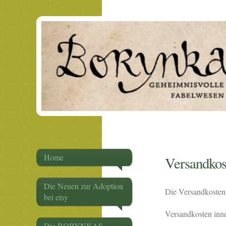
Home
Versandkos
Die Neuen zur Adoption
Die Versandkosten 
bei etsy
Versandkosten inne
Die BORYNKAS -