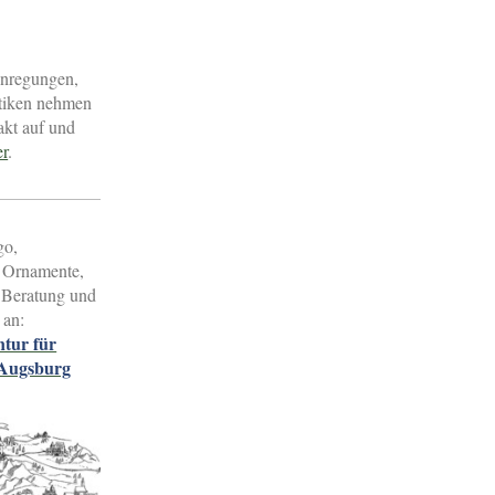
Anregungen,
tiken nehmen
akt auf und
er
.
go,
 Ornamente,
 Beratung und
 an:
ntur für
 Augsburg